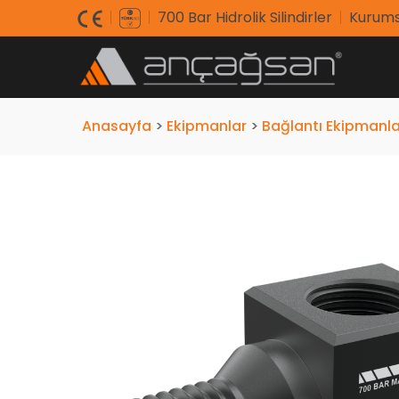
700 Bar Hidrolik Silindirler
Kurums
Anasayfa
>
Ekipmanlar
>
Bağlantı Ekipmanla