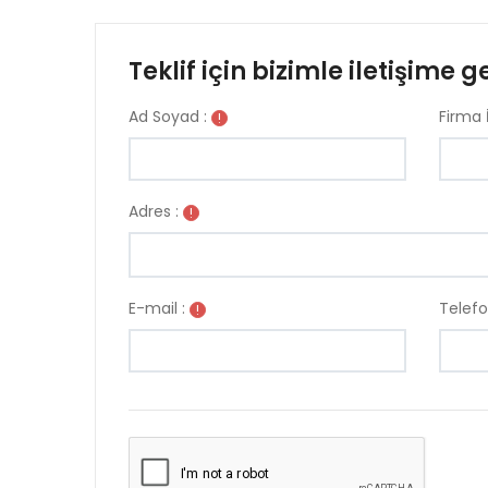
Teklif için bizimle iletişime g
Ad Soyad :
Firma İ
!
Adres :
!
E-mail :
Telefo
!