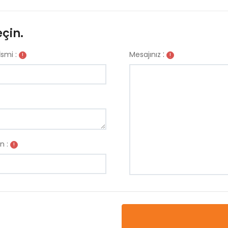
eçin.
:
smi :
Mesajınız
!
!
n :
!