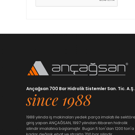
Ançağsan 700 Bar Hidrolik Sistemler San. Tic. A.Ş.
since 1988
1988 yılında iş makinaları yedek parça imalatı ile sektör
giriş yapan ANÇAĞSAN, 1997 yılından itibaren hidrolik
silindir imalatına başlamıştır. Bugün 5 ton'dan 1200 ton'a
kadar değişik ebat ve strokta 700 bar silindir