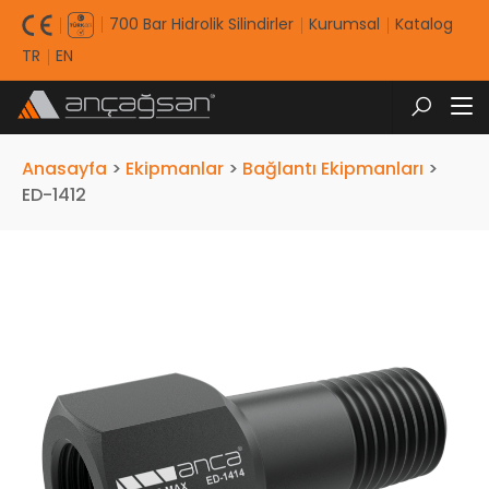
700 Bar Hidrolik Silindirler
Kurumsal
Katalog
TR
EN
Anasayfa
>
Ekipmanlar
>
Bağlantı Ekipmanları
>
ED-1412