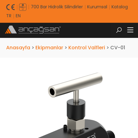
700 Bar Hidrolik Silindirler
Kurumsal
Katalog
TR
EN
Anasayfa
>
Ekipmanlar
>
Kontrol Valfleri
>
CV-01