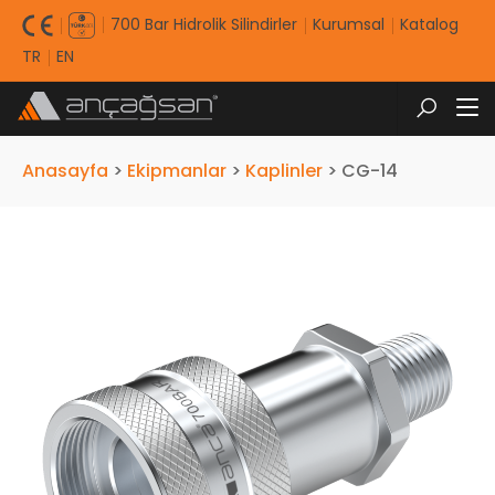
700 Bar Hidrolik Silindirler
Kurumsal
Katalog
TR
EN
Anasayfa
>
Ekipmanlar
>
Kaplinler
>
CG-14