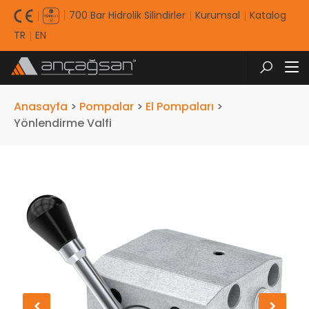
700 Bar Hidrolik Silindirler
Kurumsal
Katalog
TR
EN
Anasayfa
>
Pompalar
>
El Pompaları
>
Yönlendirme Valfi