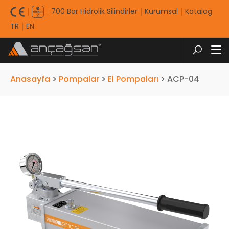
700 Bar Hidrolik Silindirler
Kurumsal
Katalog
TR
EN
Anasayfa
>
Pompalar
>
El Pompaları
>
ACP-04